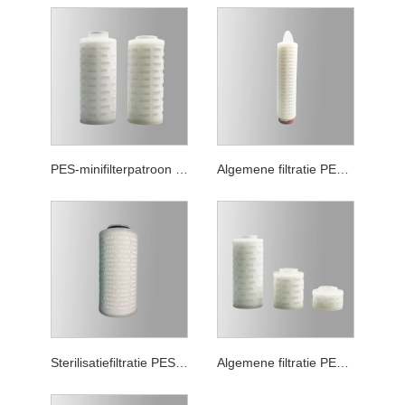
PES-minifilterpatroon van biologische lastreductie
Algemene filtratie PES-filterpatroon
Sterilisatiefiltratie PES-filterpatroon
Algemene filtratie PES minifilterpatroon