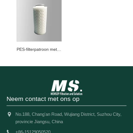
PES-filterpatroon met biologische lastreductie
Neem contact met ons op
No.188, Chang'an Road, Wujiang District, Suzhou City,
provincie Jiangsu, China
+86-15129050520