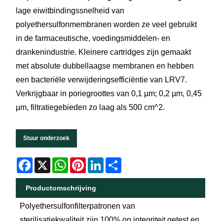
lage eiwitbindingssnelheid van
polyethersulfonmembranen worden ze veel gebruikt
in de farmaceutische, voedingsmiddelen- en
drankenindustrie. Kleinere cartridges zijn gemaakt
met absolute dubbellaagse membranen en hebben
een bacteriële verwijderingsefficiëntie van LRV7.
Verkrijgbaar in poriegroottes van 0,1 µm; 0,2 µm, 0,45
µm, filtratiegebieden zo laag als 500 cm^2.
Stuur onderzoek
Facebook
X
WhatsApp
Pinterest
LinkedIn
Share
Productomschrijving
Polyethersulfonfilterpatronen van
sterilisatiekwaliteit zijn 100% op integriteit getest en