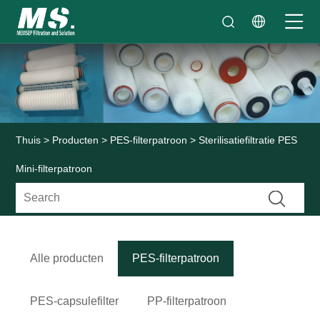
Thuis
>
Producten
>
PES-filterpatroon
> Sterilisatiefiltratie PES
Mini-filterpatroon
Alle producten
PES-filterpatroon
PES-capsulefilter
PP-filterpatroon