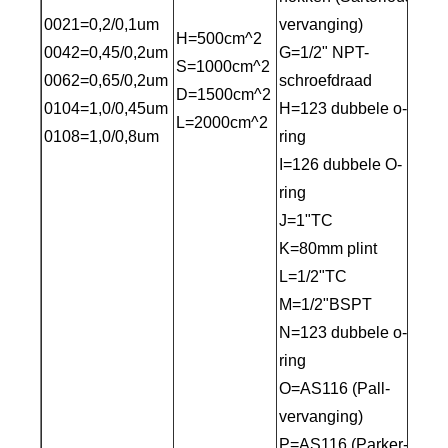
0021=0,2/0,1um
vervanging)
H=500cm^2
B =
0042=0,45/0,2um
G=1/2" NPT-
S=1000cm^2
E=
0062=0,65/0,2um
schroefdraad
D=1500cm^2
S=S
0104=1,0/0,45um
H=123 dubbele o-
L=2000cm^2
V=V
0108=1,0/0,8um
ring
I=126 dubbele O-
ring
J=1"TC
K=80mm plint
L=1/2"TC
M=1/2"BSPT
N=123 dubbele o-
ring
O=AS116 (Pall-
vervanging)
P=AS116 (Parker-