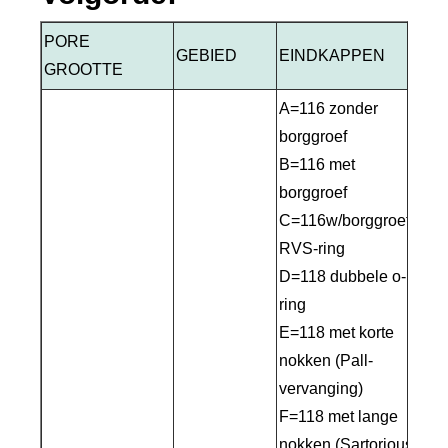
PORE
GEBIED
EINDKAPPEN
ZE
GROOTTE
A=116 zonder
borggroef
B=116 met
borggroef
C=116w/borggroef,
RVS-ring
D=118 dubbele o-
ring
E=118 met korte
nokken (Pall-
vervanging)
F=118 met lange
nokken (Sartorious